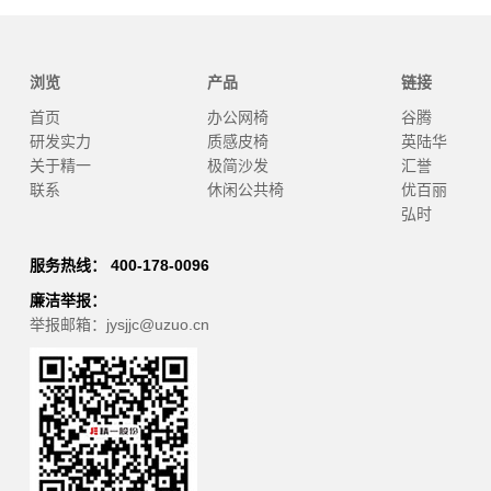
浏览
产品
链接
首页
办公网椅
谷腾
研发实力
质感皮椅
英陆华
关于精一
极简沙发
汇誉
联系
休闲公共椅
优百丽
弘时
服务热线： 400-178-0096
廉洁举报：
举报邮箱：jysjjc@uzuo.cn