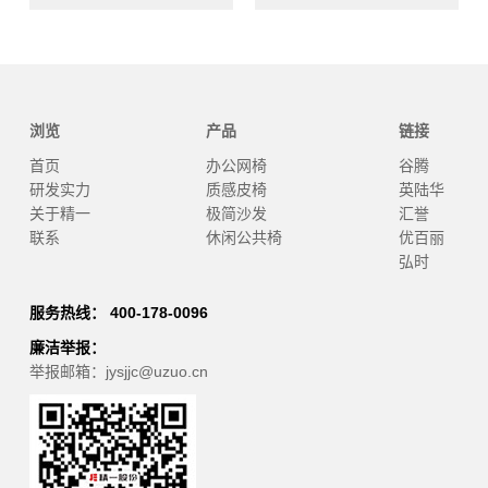
浏览
产品
链接
首页
办公网椅
谷腾
研发实力
质感皮椅
英陆华
关于精一
极简沙发
汇誉
联系
休闲公共椅
优百丽
弘时
服务热线： 400-178-0096
廉洁举报：
举报邮箱：jysjjc@uzuo.cn