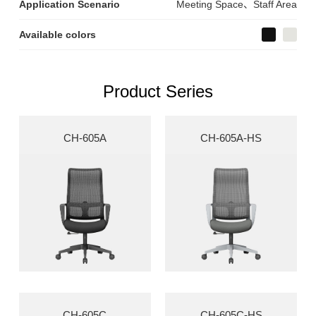
Application Scenario
Meeting Space、Staff Area
Available colors
Product Series
CH-605A
CH-605A-HS
CH-605C
CH-605C-HS